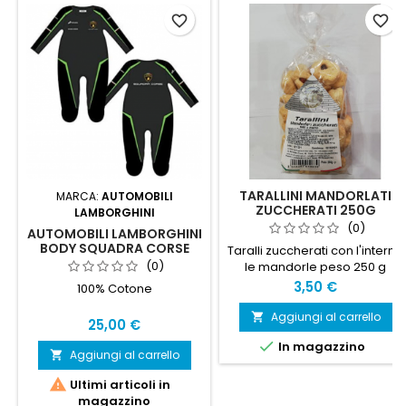
favorite_border
favorite_border
TARALLINI MANDORLATI
MARCA:
AUTOMOBILI
ZUCCHERATI 250G
LAMBORGHINI
(0)
AUTOMOBILI LAMBORGHINI
BODY SQUADRA CORSE
Taralli zuccherati con l'interno
MANICA LUNGA
(0)
le mandorle peso 250 g
Prezzo
3,50 €
100% Cotone
Aggiungi al carrello

Prezzo
25,00 €

In magazzino
Aggiungi al carrello


Ultimi articoli in
magazzino