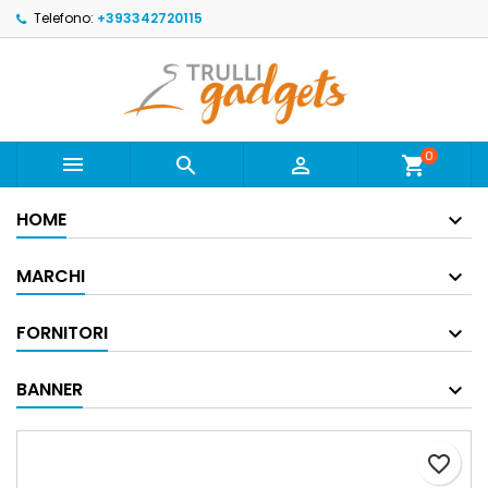
Telefono:
+393342720115
0



shopping_cart
HOME
MARCHI
FORNITORI
BANNER
favorite_border