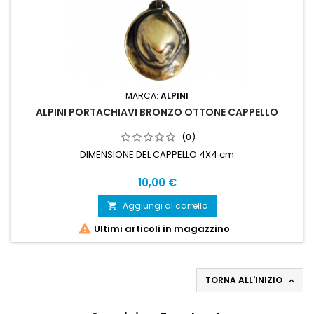
MARCA:
ALPINI
ALPINI PORTACHIAVI BRONZO OTTONE CAPPELLO
(0)
DIMENSIONE DEL CAPPELLO 4X4 cm
Prezzo
10,00 €
Aggiungi al carrello


Ultimi articoli in magazzino
TORNA ALL'INIZIO
