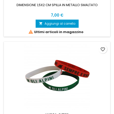
DIMENSIONE 1,5X2 CM SPILLA IN METALLO SMALTATO
Prezzo
7,00 €
Aggiungi al carrello


Ultimi articoli in magazzino
favorite_border