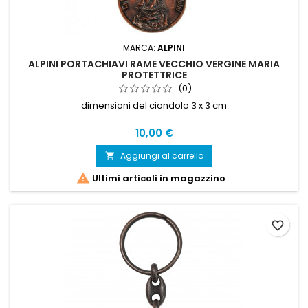
MARCA:
ALPINI
ALPINI PORTACHIAVI RAME VECCHIO VERGINE MARIA
PROTETTRICE
(0)
dimensioni del ciondolo 3 x 3 cm
Prezzo
10,00 €
Aggiungi al carrello


Ultimi articoli in magazzino
favorite_border