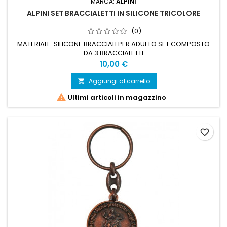
MARCA:
ALPINI
ALPINI SET BRACCIALETTI IN SILICONE TRICOLORE
(0)
MATERIALE: SILICONE BRACCIALI PER ADULTO SET COMPOSTO
DA 3 BRACCIALETTI
Prezzo
10,00 €
Aggiungi al carrello


Ultimi articoli in magazzino
favorite_border