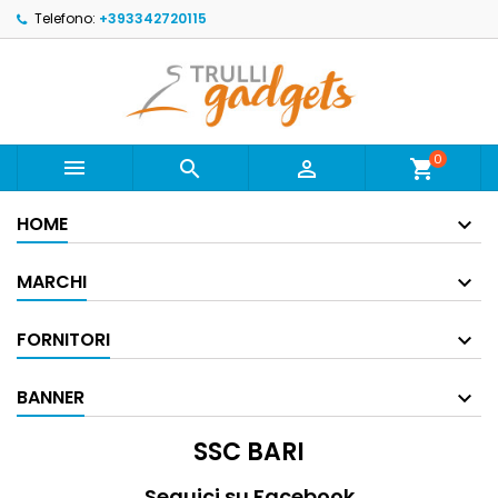
Telefono:
+393342720115
0



shopping_cart
HOME
MARCHI
FORNITORI
BANNER
SSC BARI
Seguici su Facebook