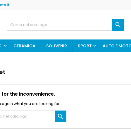
ts.it

CI
CERAMICA
SOUVENIR
SPORT
AUTO E MOT
et
 for the inconvenience.
 again what you are looking for
