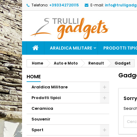
Telefono:
+393342720115
E-mail:
info@trulligadge
ARALDICA MILITARE
PRODOTTI TIPI
Home
Auto e Moto
Renault
Gadget
Gadg
HOME
Araldica Militare
Prodotti tipici
Sorry
Ceramica
Search
Souvenir
Sport