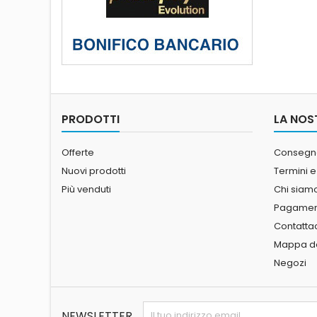
PRODOTTI
LA NOS
Offerte
Consegn
Nuovi prodotti
Termini e
Più venduti
Chi siam
Pagament
Contatta
Mappa de
Negozi
NEWSLETTER