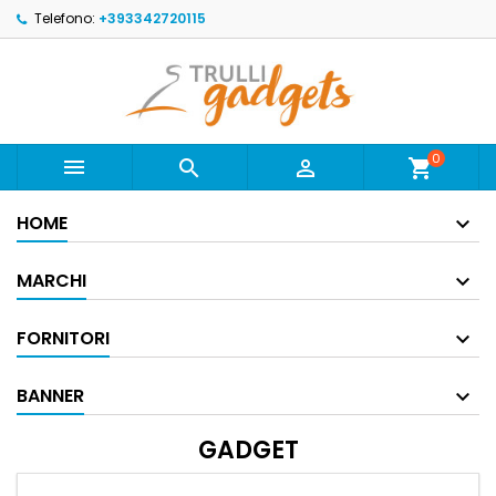
Telefono:
+393342720115
0



shopping_cart
HOME
MARCHI
FORNITORI
BANNER
GADGET