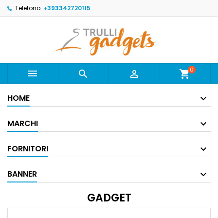
Telefono:
+393342720115
0



shopping_cart
HOME
MARCHI
FORNITORI
BANNER
GADGET