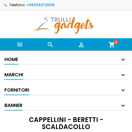
Telefono:
+393342720115
0



shopping_cart
HOME
MARCHI
FORNITORI
BANNER
CAPPELLINI - BERETTI -
SCALDACOLLO