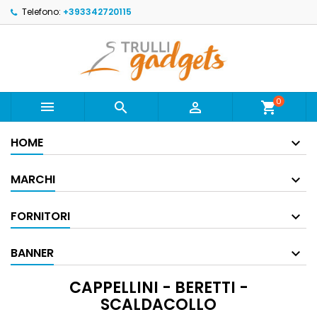
Telefono:
+393342720115
0



shopping_cart
HOME
MARCHI
FORNITORI
BANNER
CAPPELLINI - BERETTI -
SCALDACOLLO