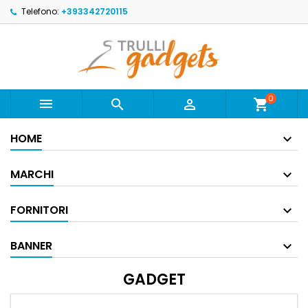
Telefono:
+393342720115
0



shopping_cart
HOME
MARCHI
FORNITORI
BANNER
GADGET