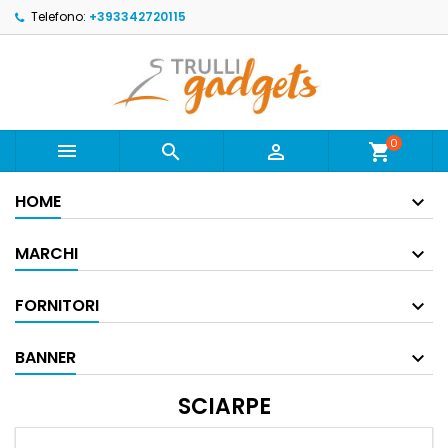
Telefono:
+393342720115
0



shopping_cart
HOME
MARCHI
FORNITORI
BANNER
SCIARPE