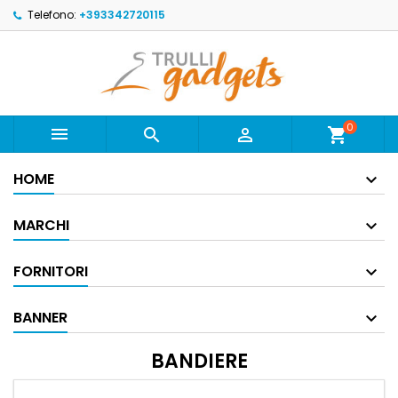
Telefono:
+393342720115
0



shopping_cart
HOME
MARCHI
FORNITORI
BANNER
BANDIERE